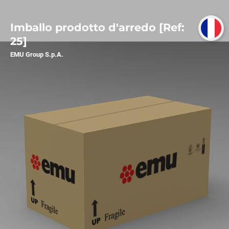
Imballo prodotto d'arredo [Ref:
25]
EMU Group S.p.A.