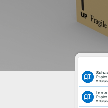
Schac
Papier
Wellpapp
Inne
Papier
Wellpapp