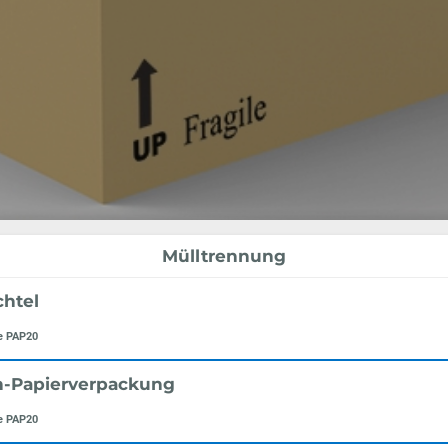
Mülltrennung
htel
e PAP20
n-Papierverpackung
e PAP20