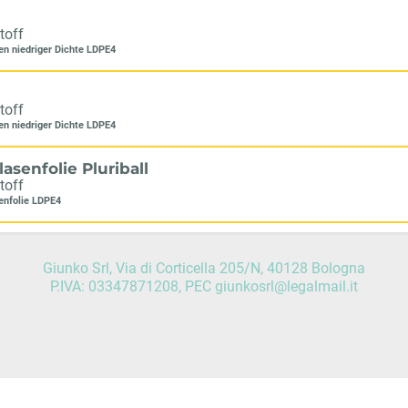
toff
en niedriger Dichte LDPE4
toff
en niedriger Dichte LDPE4
lasenfolie Pluriball
toff
enfolie LDPE4
Giunko Srl, Via di Corticella 205/N, 40128 Bologna
P.IVA: 03347871208, PEC giunkosrl@legalmail.it