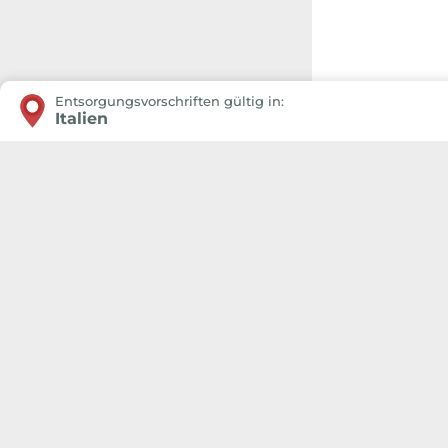
Entsorgungsvorschriften gültig in:
Italien
Die korrekte Positionierung in der Gemeinde, in der S
Auf diese Weise zeigt das Umweltzeichen die Farben und A
Wir verwenden ein technisches Coo