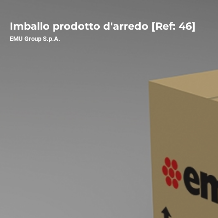
Imballo prodotto d'arredo [Ref: 46]
EMU Group S.p.A.