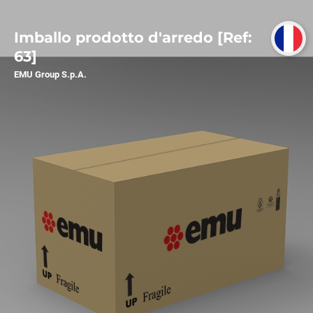
Imballo prodotto d'arredo [Ref:
63]
EMU Group S.p.A.