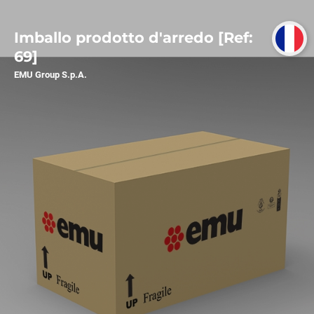
Imballo prodotto d'arredo [Ref:
69]
EMU Group S.p.A.