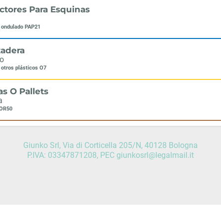
ctores Para Esquinas
o ondulado PAP21
zadera
co
 otros plásticos O7
as O Pallets
a
FOR50
Giunko Srl, Via di Corticella 205/N, 40128 Bologna
P.IVA: 03347871208, PEC giunkosrl@legalmail.it