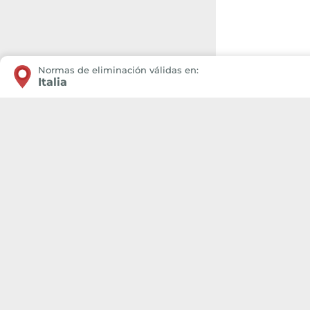
Normas de eliminación válidas en:
Italia
El correcto posicionamiento en el Municipio dond
De esta manera, la Etiqueta Ambiental indicará los colore
Utilizamos una cookie técn