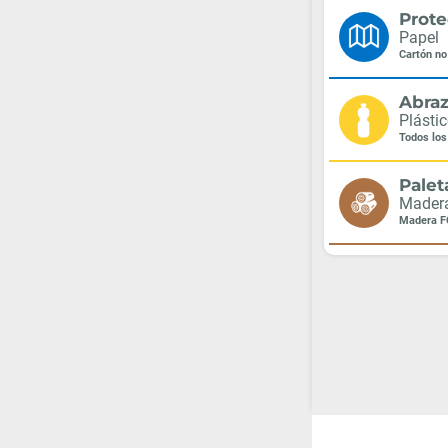
Prote
Papel
Cartón n
Abra
Plásti
Todos los
Palet
Mader
Madera 