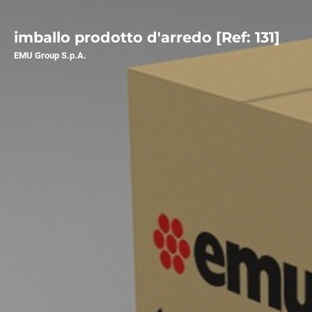
imballo prodotto d'arredo [Ref: 131]
EMU Group S.p.A.