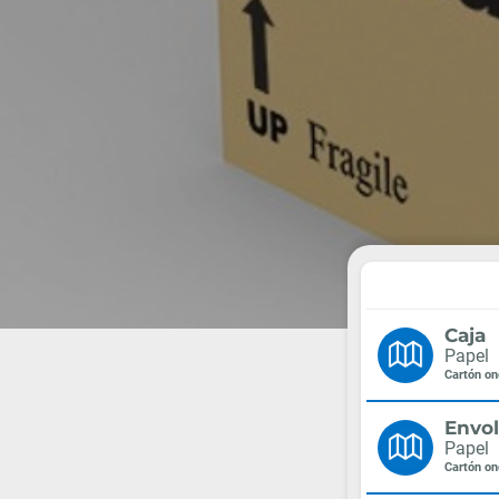
Caja
Papel
Cartón o
Envol
Papel
Cartón o