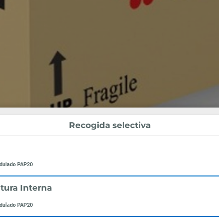
Recogida selectiva
ndulado PAP20
tura Interna
ndulado PAP20